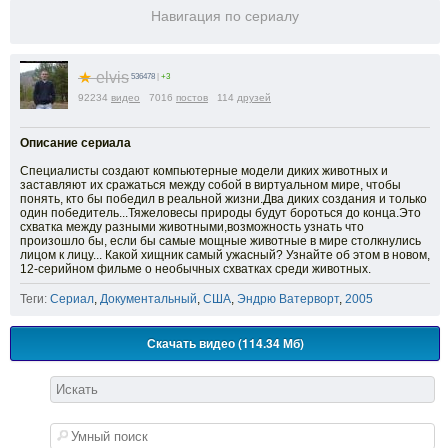
Навигация по сериалу
★
elvis
536478
|
+3
92234
видео
7016
постов
114
друзей
Описание сериала
Специалисты создают компьютерные модели диких животных и
заставляют их сражаться между собой в виртуальном мире, чтобы
понять, кто бы победил в реальной жизни.Два диких создания и только
один победитель...Тяжеловесы природы будут бороться до конца.Это
схватка между разными животными,возможность узнать что
произошло бы, если бы самые мощные животные в мире столкнулись
лицом к лицу... Какой хищник самый ужасный? Узнайте об этом в новом,
12-серийном фильме о необычных схватках среди животных.
Теги:
Сериал
,
Документальный
,
США
,
Эндрю Ватерворт
,
2005
Скачать видео (114.34 Мб)