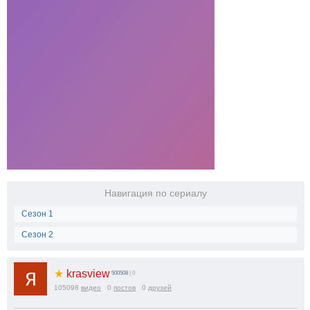
Навигация по сериалу
Сезон 1
Сезон 2
★
krasview
500508
| 0
105098
видео
0
постов
0
друзей