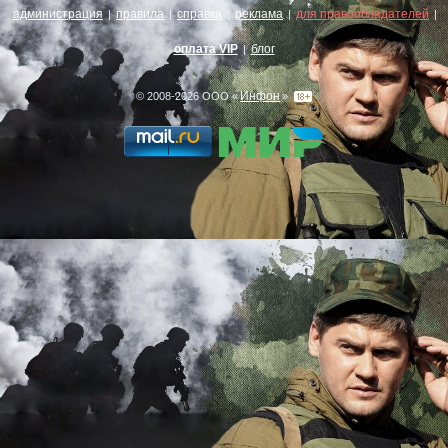
администрация
правила
справка
реклама
для правообладателей
|
|
|
|
|
оплата VIP
блог
|
Инфон
© 2008-2026 ООО «
»