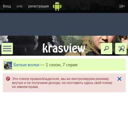
Вход
или
регистрация
18+
Белые волки
—
1 сезон, 7 серия
Это плеер правообладателя, мы не контролируем рекламу
внутри и не получаем дохода, но поставить здесь свой плеер
не имеем права