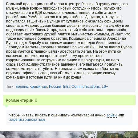
Большой провинциальный город в центре России. В группу спецназа
МВД «Белые волки» приходит новый сотрудник Игорь. Только что
отслужившего в ВДВ молодого человека, мнящего себя этаким
российским Рэмбо, привела в отряд любовь. Девушка, которую он
попытался защитить на улице от хулиганов, оказалась офицером
спецназа. Недолго думая бывший десантник просится на службу в ее
подразделение. Здесь Игорь, считавший себя «волком - одиночкой»,
обретает настоящих друзей, учится быть частью команды, узнает, что
такое настоящее боевое братство. Командира спецназа Александр
Буров ведет борьбу с «теневым хозяином города» бизнесменом
Леонидом Хегаем - «вором в законе» по кличке Ли. Шаг за шагом Буров
продвигается к главной цели - арестовать Хегая. На этом пути он
встречает множество препятствий - ему противостоят
коррумпированные сотрудники полиции и прокуратуры, на него
оказывают административное давление, его пытаются подкупить,
скомпрометировать, убить. Но рядом с ним всегда его братья по
оружию - офицеры спецназа «Белые волки», верящие своему
командиру и готовые идти за ним до конца.
Теги:
Боевик
,
Криминал
,
Россия
,
Intra Communications
,
16+
Комментарии
0
Чтобы читать, писать и оценивать комментарии нужно
войти
или
зарегистрироваться