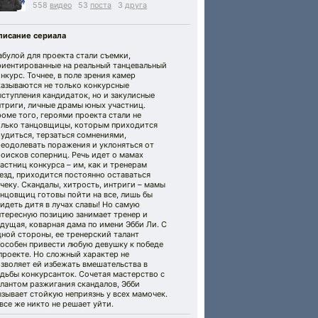
558
видео
53
поста
3
друга
писание сериала
булой для проекта стали съемки,
риентированные на реальный танцевальный
нкурс. Точнее, в поле зрения камер
казываются не только конкурсные
ступления кандидаток, но и закулисные
нтриги, личные драмы юных участниц.
оме того, героями проекта стали не
олько танцовщицы, которым приходится
удиться, терзаться сомнениями,
реодолевать поражения и уклоняться от
оисков соперниц. Речь идет о мамах
астниц конкурса – им, как и тренерам
езд, приходится постоянно оставаться
чеку. Скандалы, хитрость, интриги – мамы
нцовщиц готовы пойти на все, лишь бы
идеть дитя в лучах славы! Но самую
нтересную позицию занимает тренер и
дущая, коварная дама по имени Эбби Ли. С
ной стороны, ее тренерский талант
пособен привести любую девушку к победе
проекте. Но сложный характер не
зволяет ей избежать вмешательства в
дьбы конкурсанток. Сочетая мастерство с
лантом разжигания скандалов, Эбби
зывает стойкую неприязнь у всех мамочек.
все же никто не решает уйти.