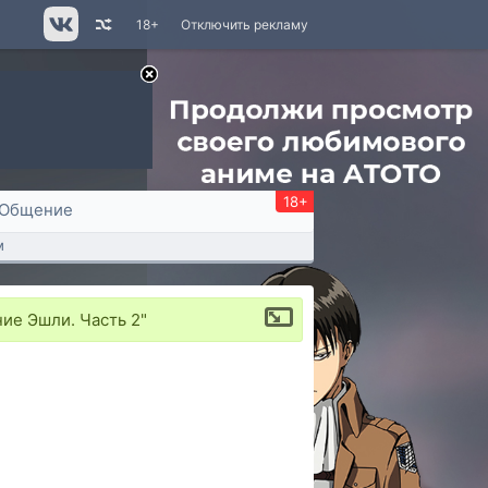
18+
Отключить рекламу
18+
Общение
м
ние Эшли. Часть 2"