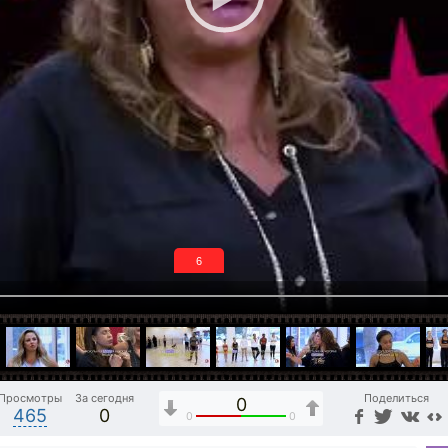
5
Просмотры
За сегодня
Поделиться
0
465
0
0
0