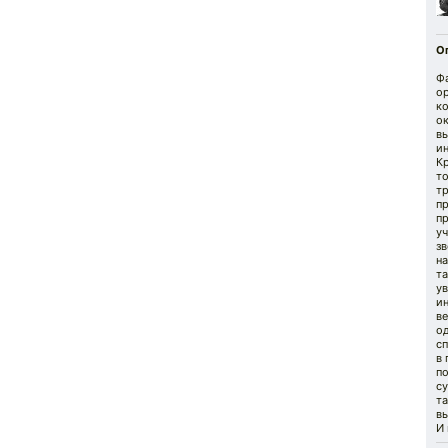
О
Фа
о
ко
о
вы
и
Кр
т
тр
п
пр
уч
зв
на
та
ув
и
ве
од
с
в 
по
су
та
вы
И 