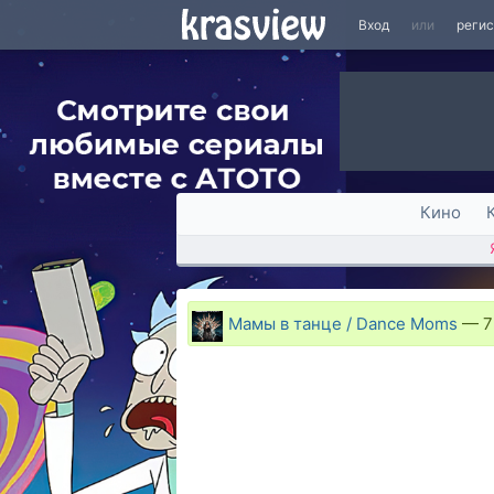
Вход
или
реги
Кино
Мамы в танце / Dance Moms
—
7