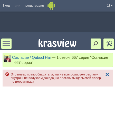
Вход
или
регистрация
18+
Согласие / Qubool Hai
—
1 сезон, 667 серия "Согласие
- 667 серия"
Это плеер правообладателя, мы не контролируем рекламу
внутри и не получаем дохода, но поставить здесь свой плеер
не имеем права