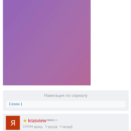
Навигация по сериалу
Сезон 1
★
krasview
500413
| 0
105098
видео
0
постов
0
друзей