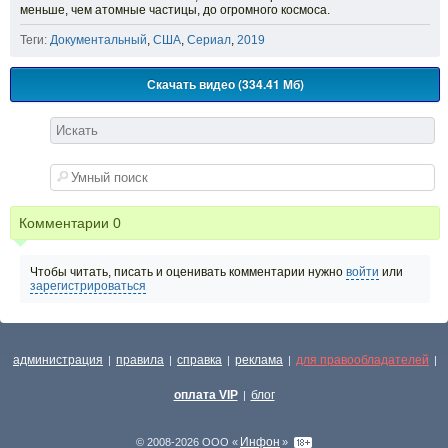
меньше, чем атомные частицы, до огромного космоса.
Теги:
Документальный
,
США
,
Сериал
,
2019
Скачать видео (334.41 Мб)
Комментарии
0
Чтобы читать, писать и оценивать комментарии нужно
войти
или
зарегистрироваться
администрация
правила
справка
реклама
для правообладателей
|
|
|
|
|
оплата VIP
блог
|
Инфон
© 2008-2026 ООО «
»