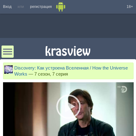
Вход
или
регистрация
18+
Discovery: Как устроена Вселенная / How the Universe
Works
—
7 сезон, 7 серия