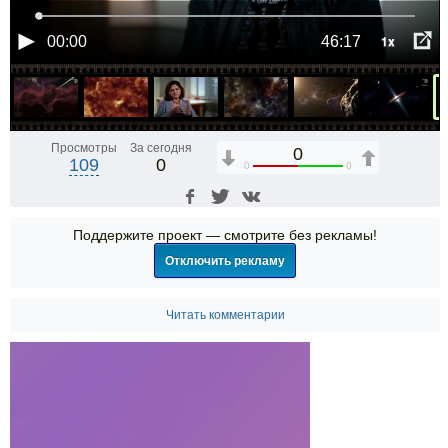
1x
00:00
46:17
Просмотры
За сегодня
0
109
0
0
0
Поддержите проект — смотрите без рекламы!
Отключить рекламу
Читать комментарии