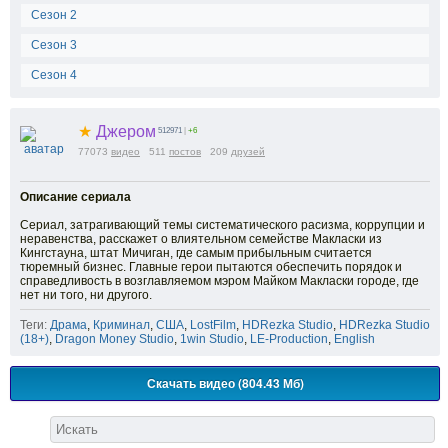
Сезон 2
Сезон 3
Сезон 4
★
Джером
512971
|
+6
77073
видео
511
постов
209
друзей
Описание сериала
Сериал, затрагивающий темы систематического расизма, коррупции и
неравенства, расскажет о влиятельном семействе Макласки из
Кингстауна, штат Мичиган, где самым прибыльным считается
тюремный бизнес. Главные герои пытаются обеспечить порядок и
справедливость в возглавляемом мэром Майком Макласки городе, где
нет ни того, ни другого.
Теги:
Драма
,
Криминал
,
США
,
LostFilm
,
HDRezka Studio
,
HDRezka Studio
(18+)
,
Dragon Money Studio
,
1win Studio
,
LE-Production
,
English
Скачать видео (804.43 Мб)