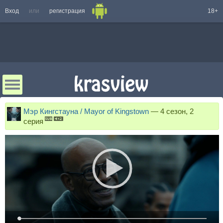
Вход
или
регистрация
18+
Мэр Кингстауна / Mayor of Kingstown
—
4 сезон, 2
серия