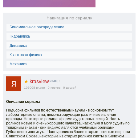
Навигация по сериалу
Биномиальное распределение
Гидравлика
Динамика
Квантовая физика
Механика
★
krasview
500492
| 0
105098
видео
0
постов
0
друзей
Описание сериала
Подборка фильмов по естественным наукам - в основном тут
лабораторные опыты, демонстрирующие различные явления
природы. Некоторые ролики в форме аудиторных лекций. Часть
роликов новые и очень хорошего качества, насколько я могу судить по
товарным знакам - они видимо являются учебными роликами
Губкинского института. Часть роликов более старые - снятые еще при
Советском Союзе, некоторые из старых роликов сняты в Киевском