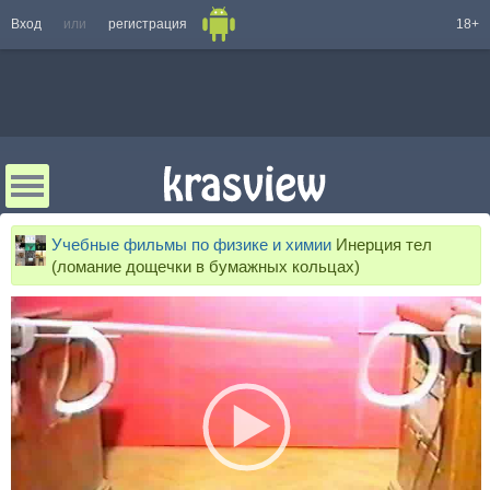
Вход
или
регистрация
18+
Учебные фильмы по физике и химии
Инерция тел
(ломание дощечки в бумажных кольцах)