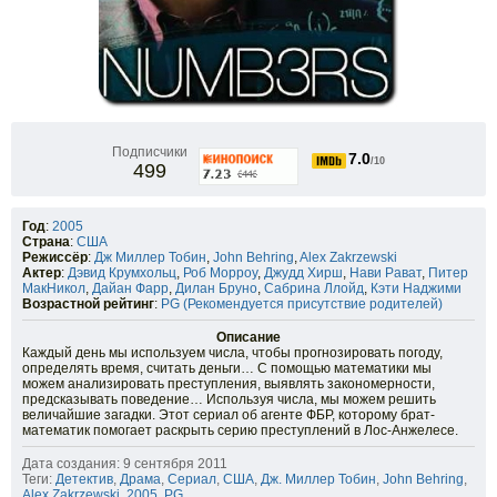
Подписчики
7.0
/10
499
Год
:
2005
Страна
:
США
Режиссёр
:
Дж Миллер Тобин
,
John Behring
,
Alex Zakrzewski
Актер
:
Дэвид Крумхольц
,
Роб Морроу
,
Джудд Хирш
,
Нави Рават
,
Питер
МакНикол
,
Дайан Фарр
,
Дилан Бруно
,
Сабрина Ллойд
,
Кэти Наджими
Возрастной рейтинг
:
PG (Рекомендуется присутствие родителей)
Описание
Каждый день мы используем числа, чтобы прогнозировать погоду,
определять время, считать деньги… С помощью математики мы
можем анализировать преступления, выявлять закономерности,
предсказывать поведение… Используя числа, мы можем решить
величайшие загадки. Этот сериал об агенте ФБР, которому брат-
математик помогает раскрыть серию преступлений в Лос-Анжелесе.
Дата создания: 9 сентября 2011
Теги:
Детектив
,
Драма
,
Сериал
,
США
,
Дж. Миллер Тобин
,
John Behring
,
Alex Zakrzewski
,
2005
,
PG