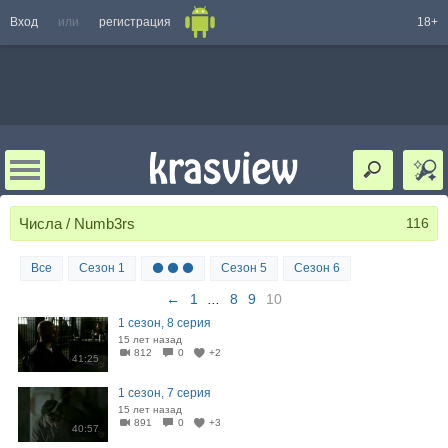
Вход
или
регистрация
18+
Числа / Numb3rs
116
Все
Сезон 1
⚫ ⚫ ⚫
Сезон 5
Сезон 6
←
1
...
8
9
10
1 сезон, 8 серия
15 лет назад
812
0
+2
41:25
1 сезон, 7 серия
15 лет назад
891
0
+3
40:57