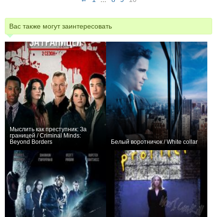
Вас также могут заинтересовать
Мыслить как преступник: За
границей / Criminal Minds:
Beyond Borders
Белый воротничок / White collar
+120
26
468
+1870
81
4030