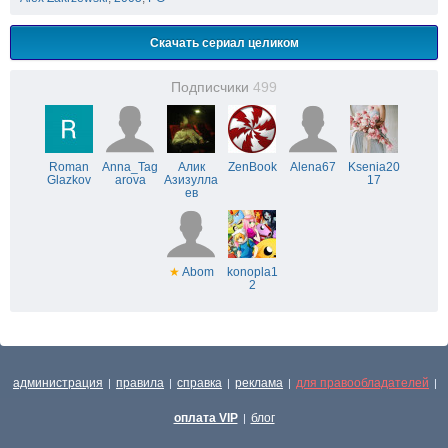
Скачать сериал целиком
Подписчики
499
Roman
Anna_Tag
Алик
ZenBook
Alena67
Ksenia20
Glazkov
arova
Азизулла
17
ев
★
Abom
konopla1
2
администрация
правила
справка
реклама
для правообладателей
|
|
|
|
|
оплата VIP
блог
|