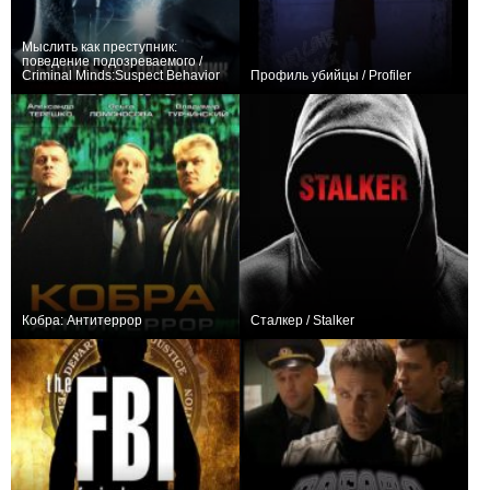
Мыслить как преступник:
поведение подозреваемого /
Criminal Minds:Suspect Behavior
Профиль убийцы / Profiler
+61
13
426
+78
78
292
Кобра: Антитеррор
Сталкер / Stalker
+1
16
23
+113
21
367