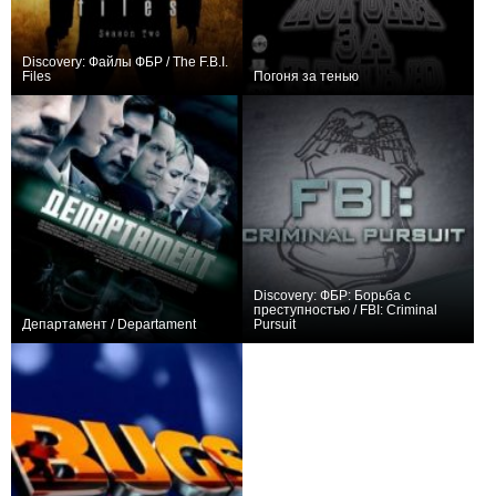
Discovery: Файлы ФБР / The F.B.I.
Files
Погоня за тенью
0
0
13
0
24
156
Discovery: ФБР: Борьба с
преступностью / FBI: Criminal
Департамент / Departament
Pursuit
+22
16
134
+1
13
46