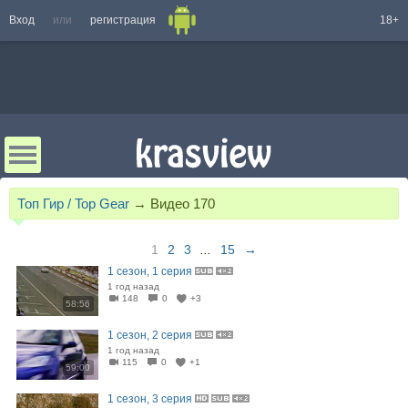
Вход
или
регистрация
18+
Топ Гир / Top Gear
→
Видео
170
1
2
3
...
15
→
1 сезон, 1 серия
1 год назад
148
0
+3
58:56
1 сезон, 2 серия
1 год назад
115
0
+1
59:00
1 сезон, 3 серия