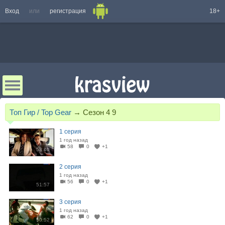
Вход
или
регистрация
18+
Топ Гир / Top Gear
→
Сезон 4 9
1 серия
1 год назад
58
0
+1
53:40
2 серия
1 год назад
56
0
+1
51:57
3 серия
1 год назад
62
0
+1
50:52