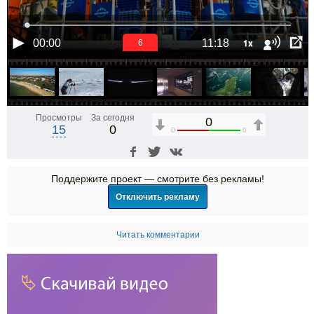
1x
00:00
11:18
6
Просмотры
За сегодня
0
15
0
0
0
Поддержите проект — смотрите без рекламы!
Отключить рекламу
Читать комментарии