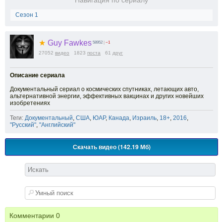
Навигация по сериалу
Сезон 1
★
Guy Fawkes
58952
|
−1
27052
видео
1823
поста
61
друг
Описание сериала
Документальный сериал о космических спутниках, летающих авто,
альтернативной энергии, эффективных вакцинах и других новейших
изобретениях
Теги:
Документальный
,
США
,
ЮАР
,
Канада
,
Израиль
,
18+
,
2016
,
"Русский"
,
"Английский"
Скачать видео (142.19 Мб)
Комментарии
0