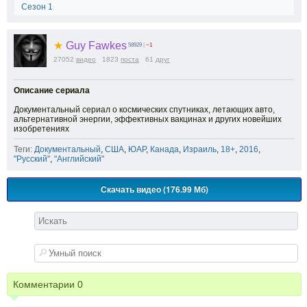
Сезон 1
★
Guy Fawkes
58929
|
−1
27052
видео
1823
поста
61
друг
Описание сериала
Документальный сериал о космических спутниках, летающих авто,
альтернативной энергии, эффективных вакцинах и других новейших
изобретениях
Теги:
Документальный
,
США
,
ЮАР
,
Канада
,
Израиль
,
18+
,
2016
,
"Русский"
,
"Английский"
Скачать видео (176.99 Мб)
Комментарии
0