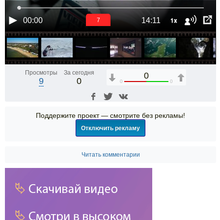
1x
00:00
14:11
7
Просмотры
За сегодня
0
9
0
0
0
Поддержите проект — смотрите без рекламы!
Отключить рекламу
Читать комментарии