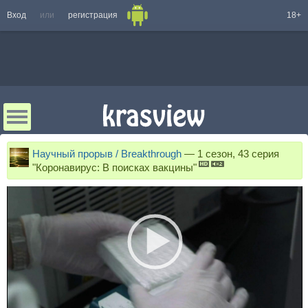
Вход
или
регистрация
18+
Научный прорыв / Breakthrough
—
1 сезон, 43 серия
"Коронавирус: В поисках вакцины"