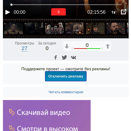
1x
00:00
02:15:56
6
Просмотры
За сегодня
0
27
0
0
0
Поддержите проект — смотрите без рекламы!
Отключить рекламу
Читать комментарии