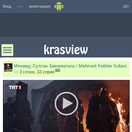
Вход
или
регистрация
18+
Мехмед: Султан Завоеватель / Mehmed: Fetihler Sultani
—
3 сезон, 33 серия