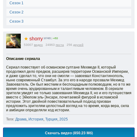
Сезон 1
Сезон 2
Сезон 3
★
shorry
167465
|
+453
53007
видео
24963
поста
256
друзей
Описание сериала
Сериал повествует об османском султане Мехмеде II, который
продолжил дело предков, расширив территории Османской Империи,
и даже сделал то, что они не смогли — завоевал Константинополь,
ныне современный Стамбул. За это его в народе прозвали Мехмед
Завоеватель. Он был жестким и беспощадным полководцем, но в то же
время очень эрудированным и талантливым человеком. В сериале
зрители увидят не только завоевания Мехмеда II, но и его путешествия
вместе с Эйюпом эль-Энсари, почитаемой фигурой в исламской
истории. Этот двойной повествовательный подход призван
предложить зрителям целостный взгляд на то время, когда вера, сила
и амбиции определяли ход истории.
Теги:
Драма
,
История
,
Турция
,
2025
Скачать видео (850.23 Мб)