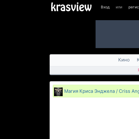
Вход
или
реги
Кино
Магия Криса Энджела / Criss Ang