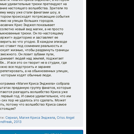
амые удивительные трюки претендуют на
ание настоящего волшебства. Зрители по
ему миру уже стали фанатами шоу, в
отором происходят потрясающие события
ямо на улицах больших городов.
расавчик Крис Энджел показывает
солютно новый вид магии, а не просто
быкновенные трюки. Он по-настоящему
держит» аудиторию и заставляет ее
верить во что угодно. В каждом эпизоде
ис ставит под сомнение реальность и
искует жизнью, чтобы раздвинуть границы
зможного. Он ловит зубами пули,
однимает людей над землей, поджигает
бя… И все это он творит не в студии, где
ожно все подстроить и заранее
репетировать, а на обыкновенных улицах,
о которым ходят обычные люди.
рограмма «Магия Криса Энджела» собрала
штатах преданную группу фанатов, которые
ытаются разгадать волшебство Криса уже
 первый год. И самое удивительное, что им
 сих пор не удалось это сделать. Может
ть, потому что волшебство Криса самое
астоящее?
ги:
Сериал
,
Магия Криса Энджела
,
Criss Angel
ndfreak
,
2013