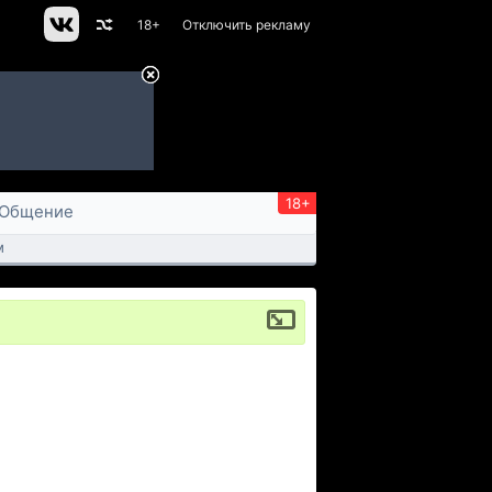
18+
Отключить рекламу
18+
Общение
м