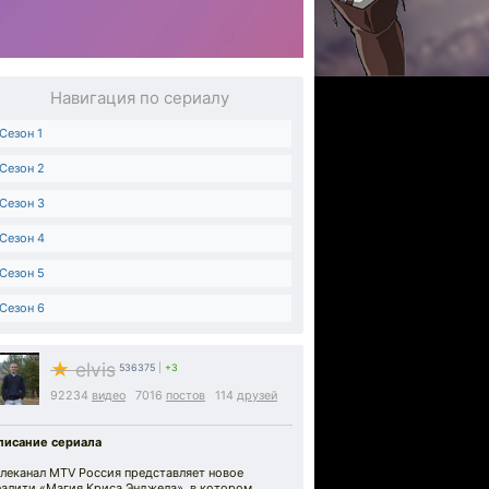
Навигация по сериалу
Сезон 1
Сезон 2
Сезон 3
Сезон 4
Сезон 5
Сезон 6
★
elvis
536375
|
+3
92234
видео
7016
постов
114
друзей
писание сериала
елеканал MTV Россия представляет новое
еалити «Магия Криса Энджела», в котором