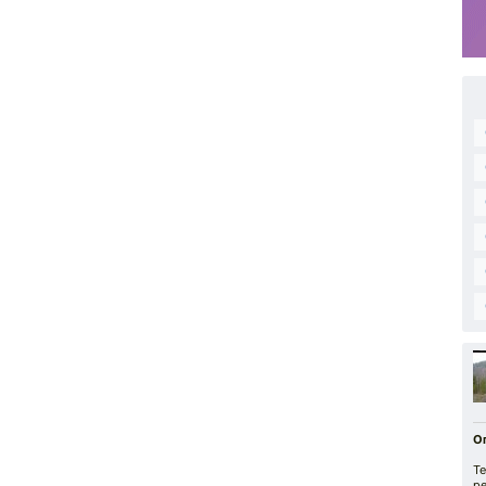
О
Т
р