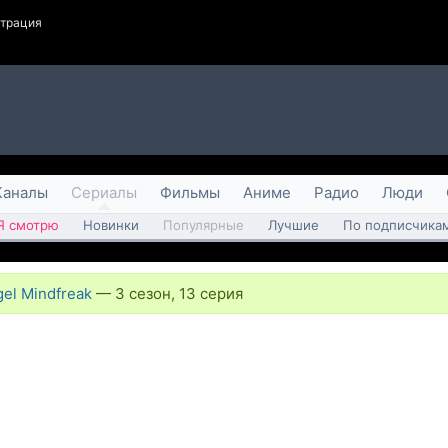
страция
Каналы
Сериалы
Фильмы
Аниме
Радио
Люди
Я смотрю
Новинки
Популярные
Лучшие
По подписчика
el Mindfreak
—
3 сезон, 13 серия