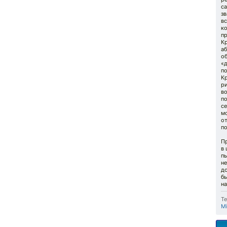
с
зв
вс
к
пр
К
аб
о
«
по
Кр
р
во
п
се
м
от
п
П
в 
п
не
до
бы
н
Те
Mi