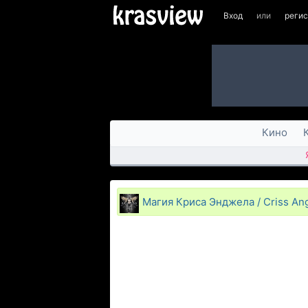
Вход
или
реги
Кино
Магия Криса Энджела / Criss Ang