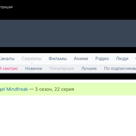
страция
Каналы
Сериалы
Фильмы
Аниме
Радио
Люди
Я смотрю
Новинки
Популярные
Лучшие
По подписчика
el Mindfreak
—
3 сезон, 22 серия