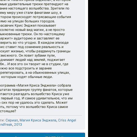
амые удивительные трюки претендуют на
ание настоящего волшебства. Зрители по
ему миру уже стали фанатами шоу, в
отором происходят потрясающие события
ямо на улицах больших городов.
расавчик Крис Энджел показывает
солютно новый вид магии, а не просто
быкновенные трюки. Он по-настоящему
держит» аудиторию и заставляет ее
верить во что угодно. В каждом эпизоде
ис ставит под сомнение реальность и
искует жизнью, чтобы раздвинуть границы
зможного. Он ловит зубами пули,
однимает людей над землей, поджигает
бя… И все это он творит не в студии, где
ожно все подстроить и заранее
репетировать, а на обыкновенных улицах,
о которым ходят обычные люди.
рограмма «Магия Криса Энджела» собрала
штатах преданную группу фанатов, которые
ытаются разгадать волшебство Криса уже
 первый год. И самое удивительное, что им
 сих пор не удалось это сделать. Может
ть, потому что волшебство Криса самое
астоящее?
ги:
Сериал
,
Магия Криса Энджела
,
Criss Angel
ndfreak
,
2013