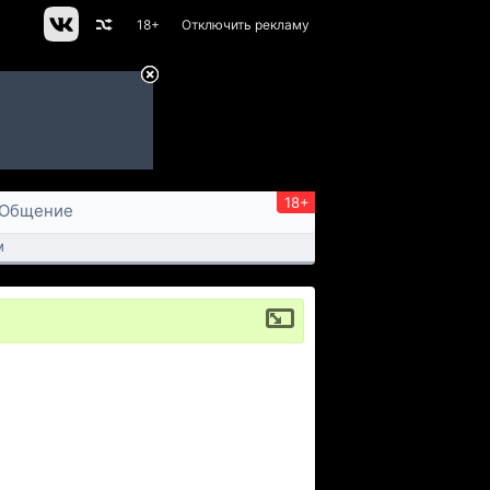
18+
Отключить рекламу
18+
Общение
м