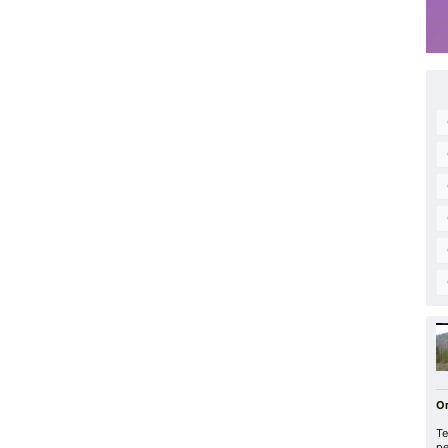
О
Т
р