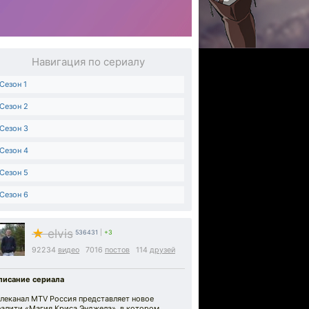
Навигация по сериалу
Сезон 1
Сезон 2
Сезон 3
Сезон 4
Сезон 5
Сезон 6
★
elvis
536431
|
+3
92234
видео
7016
постов
114
друзей
писание сериала
елеканал MTV Россия представляет новое
еалити «Магия Криса Энджела», в котором