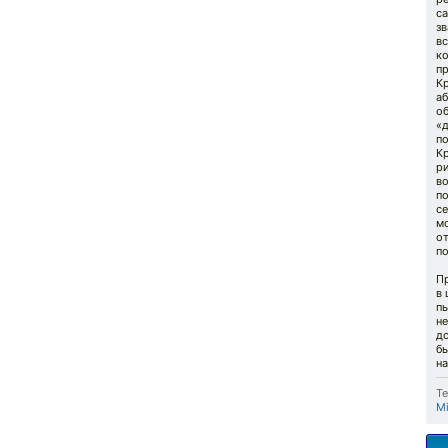
с
зв
вс
к
пр
К
аб
о
«
по
Кр
р
во
п
се
м
от
п
П
в 
п
не
до
бы
н
Те
Mi