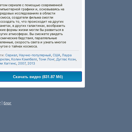
 этом сериале с помощью современной
омпьютерной графики и, основываясь на
ередовых исследованиях в области
осмоса, создатели фильма смогли
ссоздать то, что происходит на других
анетах, в других галактиках, вообразить
кие формы жизни могли бы развиться в
ругих атмосферах. Вы сможете увидеть
осмические бедствия, параллельные
еленные, скорость света и узнать многое
угое о тайнах космоса.
ги:
Сериал
,
Научно-популярный
,
США
,
Лаура
ерклан
,
Колин Кэмпбелл
,
Тони Лонг
,
Дуглас Коэн
,
ми Хаггинс
,
2007
,
2013
Скачать видео (831.87 Мб)
P
|
блог