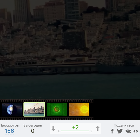
Просмотры
За сегодня
Поделиться
+2
156
0
0
2