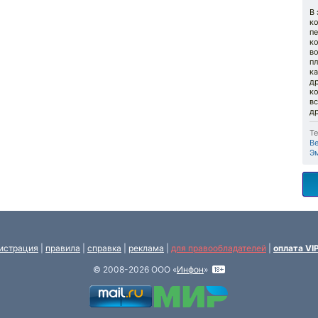
В
к
п
к
во
пл
ка
д
к
вс
др
Те
В
Э
истрация
|
правила
|
справка
|
реклама
|
для правообладателей
|
оплата VI
© 2008-2026 ООО «
Инфон
»