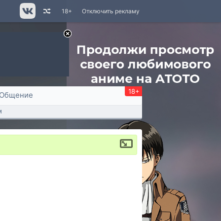
18+
Отключить рекламу
18+
Общение
м