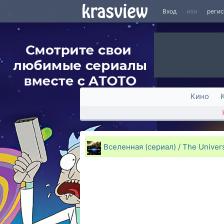
Вход
или
реги
Кино
Вселенная (сериал) / The Univer