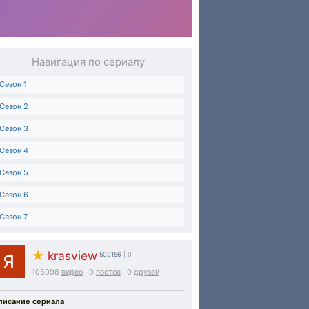
Навигация по сериалу
Сезон 1
Сезон 2
Сезон 3
Сезон 4
Сезон 5
Сезон 6
Сезон 7
★
krasview
500156
| 0
105098
видео
0
постов
0
друзей
писание сериала