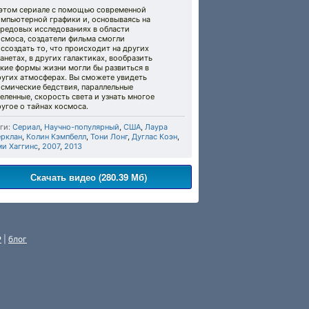
 этом сериале с помощью современной
омпьютерной графики и, основываясь на
ередовых исследованиях в области
осмоса, создатели фильма смогли
ссоздать то, что происходит на других
анетах, в других галактиках, вообразить
кие формы жизни могли бы развиться в
ругих атмосферах. Вы сможете увидеть
осмические бедствия, параллельные
еленные, скорость света и узнать многое
угое о тайнах космоса.
ги:
Сериал
,
Научно-популярный
,
США
,
Лаура
ерклан
,
Колин Кэмпбелл
,
Тони Лонг
,
Дуглас Коэн
,
ми Хаггинс
,
2007
,
2013
Скачать видео (280.39 Мб)
P
|
блог