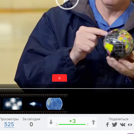
5
Просмотры
За сегодня
Поделиться
+3
525
0
0
3