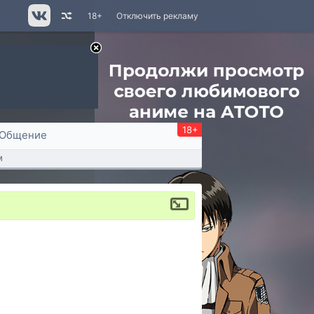
18+
Отключить рекламу
18+
Общение
м