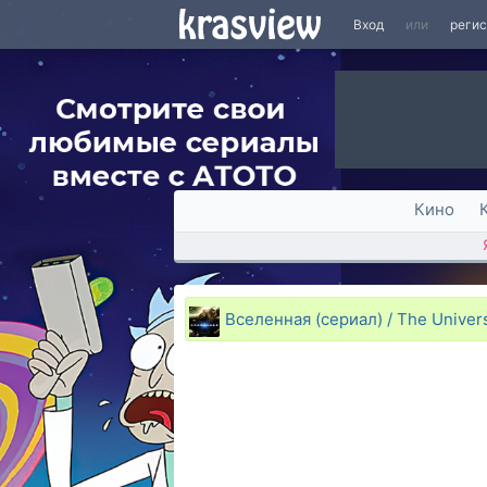
Вход
или
реги
Кино
Вселенная (сериал) / The Univer