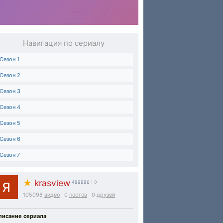
Навигация по сериалу
Сезон 1
Сезон 2
Сезон 3
Сезон 4
Сезон 5
Сезон 6
Сезон 7
★
krasview
499996
| 0
105098
видео
0
постов
0
друзей
писание сериала