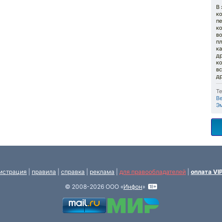
В
к
п
к
во
пл
ка
д
к
вс
др
Те
В
Э
истрация
|
правила
|
справка
|
реклама
|
для правообладателей
|
оплата VI
© 2008-2026 ООО «
Инфон
»