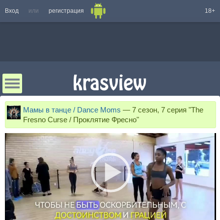
Вход
или
регистрация
18+
Мамы в танце / Dance Moms
—
7 сезон, 7 серия "The
Fresno Curse / Проклятие Фресно"