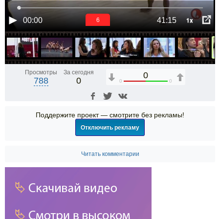
1x
00:00
41:15
6
Просмотры
За сегодня
0
788
0
0
0
Поддержите проект — смотрите без рекламы!
Отключить рекламу
Читать комментарии