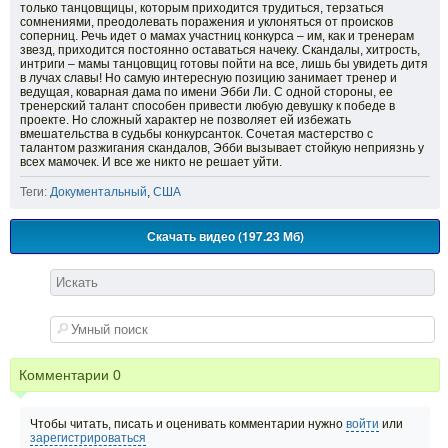
только танцовщицы, которым приходится трудиться, терзаться
сомнениями, преодолевать поражения и уклоняться от происков
соперниц. Речь идет о мамах участниц конкурса – им, как и тренерам
звезд, приходится постоянно оставаться начеку. Скандалы, хитрость,
интриги – мамы танцовщиц готовы пойти на все, лишь бы увидеть дитя
в лучах славы! Но самую интересную позицию занимает тренер и
ведущая, коварная дама по имени Эбби Ли. С одной стороны, ее
тренерский талант способен привести любую девушку к победе в
проекте. Но сложный характер не позволяет ей избежать
вмешательства в судьбы конкурсанток. Сочетая мастерство с
талантом разжигания скандалов, Эбби вызывает стойкую неприязнь у
всех мамочек. И все же никто не решает уйти.
Теги:
Документальный
,
США
Скачать видео (197.23 Мб)
Комментарии
0
Чтобы читать, писать и оценивать комментарии нужно
войти
или
зарегистрироваться