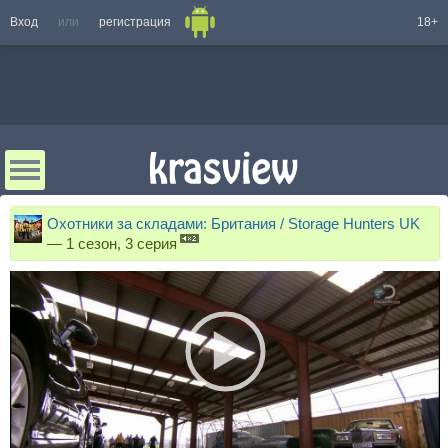
Вход
или
регистрация
18+
Охотники за складами: Британия / Storage Hunters UK
—
1 сезон, 3 серия