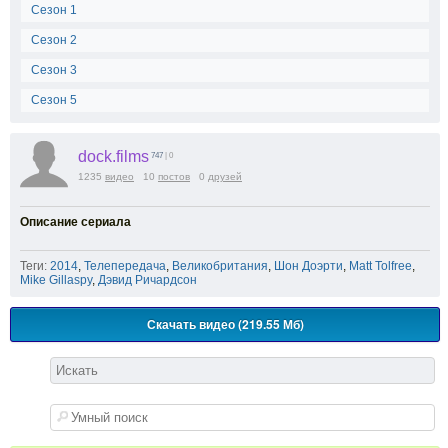
Сезон 1
Сезон 2
Сезон 3
Сезон 5
dock.films
747
| 0
1235
видео
10
постов
0
друзей
Описание сериала
Теги:
2014
,
Телепередача
,
Великобритания
,
Шон Доэрти
,
Matt Tolfree
,
Mike Gillaspy
,
Дэвид Ричардсон
Скачать видео (219.55 Мб)