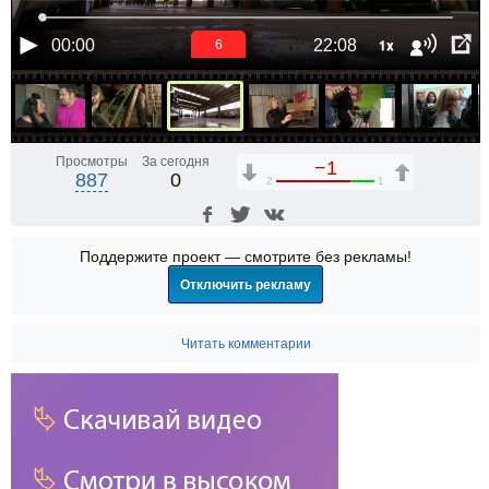
1x
00:00
22:08
6
Просмотры
За сегодня
−1
887
0
2
1
Поддержите проект — смотрите без рекламы!
Отключить рекламу
Читать комментарии