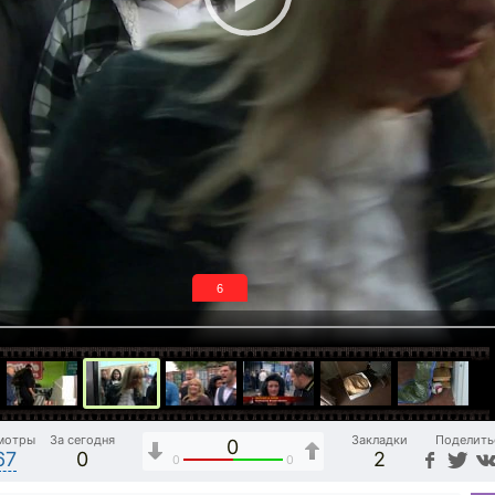
5
мотры
За сегодня
Закладки
Поделить
0
67
0
2
0
0