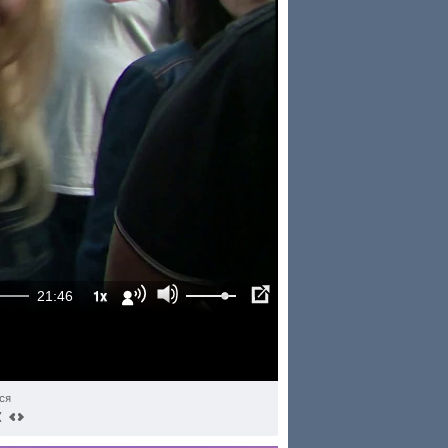
1x
21:46
ся