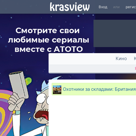
Вход
или
реги
Кино
Охотники за складами: Британия 