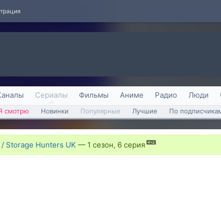
страция
Каналы
Сериалы
Фильмы
Аниме
Радио
Люди
Я смотрю
Новинки
Популярные
Лучшие
По подписчика
/ Storage Hunters UK
—
1 сезон, 6 серия