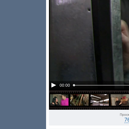
00:00
Прос
7