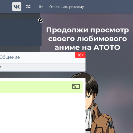
18+
Отключить рекламу
18+
Общение
м