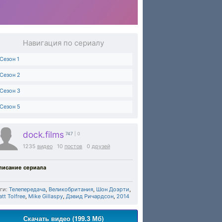
Навигация по сериалу
Сезон 1
Сезон 2
Сезон 3
Сезон 5
dock.films
747
| 0
1235
видео
10
постов
0
друзей
писание сериала
ги:
Телепередача
,
Великобритания
,
Шон Доэрти
,
tt Tolfree
,
Mike Gillaspy
,
Дэвид Ричардсон
,
2014
Скачать видео (199.3 Мб)