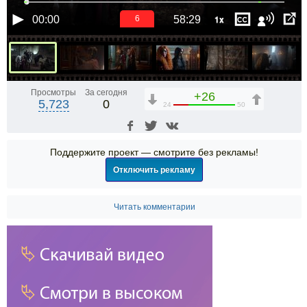
1x
00:00
58:29
5
Просмотры
За сегодня
+26
5,723
0
24
50
Поддержите проект — смотрите без рекламы!
Отключить рекламу
Читать комментарии