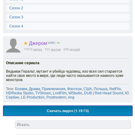
Сезон 2
Сезон 3
Сезон 4
★
Джером
512967
|
+6
77073
видео
511
постов
209
друзей
Описание сериала
Ведьмак Геральт, мутант и убийца чудовищ, изо всех сил старается
найти свое место в мире, где люди часто оказываются намного хуже
монстров.
Теги:
Боевик
,
Драма
,
Приключения
,
Фэнтези
,
США
,
Польша
,
NetFlix
,
HDRezka Studio
,
TVShows
,
LostFilm
,
WStudio
,
DUB | Red Head Sound
,
Ю.
Сербин
,
LE-Production
,
Postmodern
,
eng
Скачать видео (1.19 Гб)