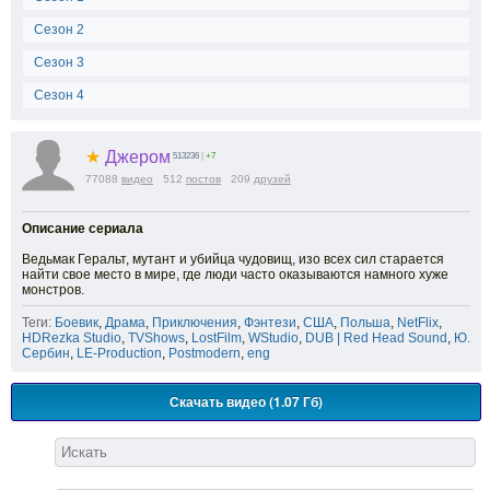
Сезон 2
Сезон 3
Сезон 4
★
Джером
513236
|
+7
77088
видео
512
постов
209
друзей
Описание сериала
Ведьмак Геральт, мутант и убийца чудовищ, изо всех сил старается
найти свое место в мире, где люди часто оказываются намного хуже
монстров.
Теги:
Боевик
,
Драма
,
Приключения
,
Фэнтези
,
США
,
Польша
,
NetFlix
,
HDRezka Studio
,
TVShows
,
LostFilm
,
WStudio
,
DUB | Red Head Sound
,
Ю.
Сербин
,
LE-Production
,
Postmodern
,
eng
Скачать видео (1.07 Гб)