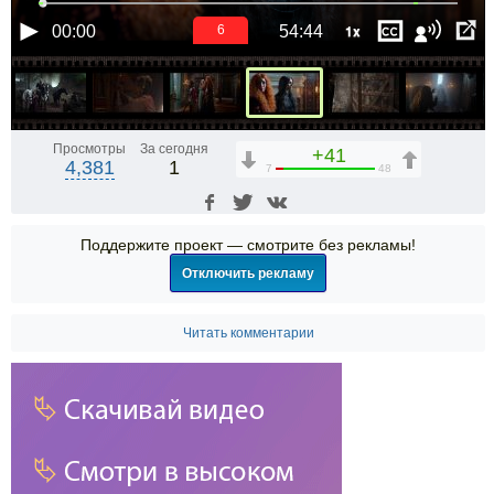
1x
00:00
54:44
5
Просмотры
За сегодня
+41
4,381
1
7
48
Поддержите проект — смотрите без рекламы!
Отключить рекламу
Читать комментарии