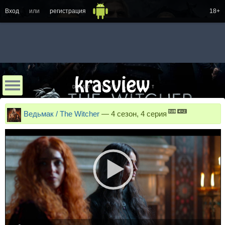
Вход
или
регистрация
18+
Ведьмак / The Witcher
—
4 сезон, 4 серия