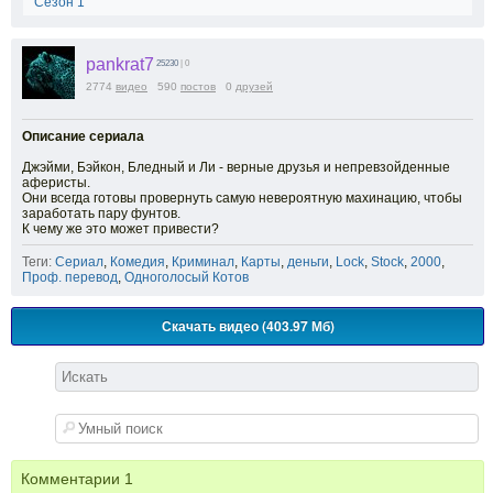
Сезон 1
pankrat7
25230
| 0
2774
видео
590
постов
0
друзей
Описание сериала
Джэйми, Бэйкон, Бледный и Ли - верные друзья и непревзойденные
аферисты.
Они всегда готовы провернуть самую невероятную махинацию, чтобы
заработать пару фунтов.
К чему же это может привести?
Теги:
Сериал
,
Комедия
,
Криминал
,
Карты
,
деньги
,
Lock
,
Stock
,
2000
,
Проф. перевод
,
Одноголосый Котов
Скачать видео (403.97 Мб)
Комментарии
1