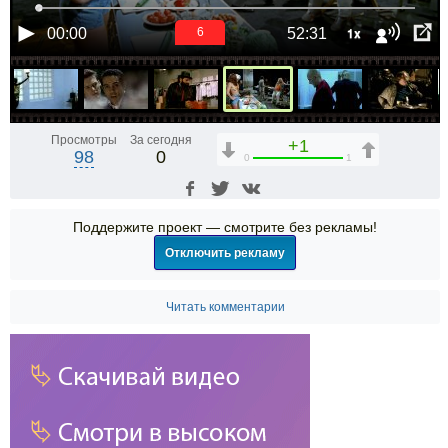
1x
00:00
52:31
6
Просмотры
За сегодня
+1
98
0
0
1
Поддержите проект — смотрите без рекламы!
Отключить рекламу
Читать комментарии