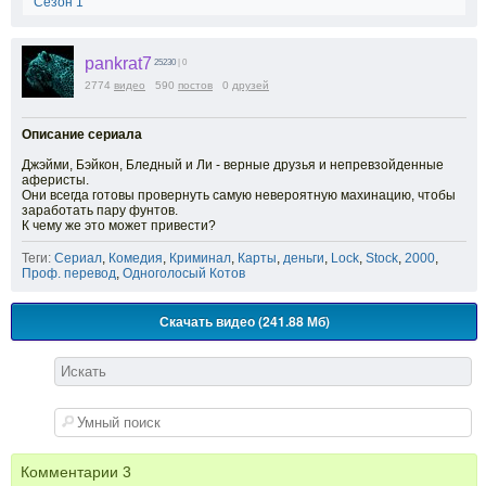
Сезон 1
pankrat7
25230
| 0
2774
видео
590
постов
0
друзей
Описание сериала
Джэйми, Бэйкон, Бледный и Ли - верные друзья и непревзойденные
аферисты.
Они всегда готовы провернуть самую невероятную махинацию, чтобы
заработать пару фунтов.
К чему же это может привести?
Теги:
Сериал
,
Комедия
,
Криминал
,
Карты
,
деньги
,
Lock
,
Stock
,
2000
,
Проф. перевод
,
Одноголосый Котов
Скачать видео (241.88 Мб)
Комментарии
3