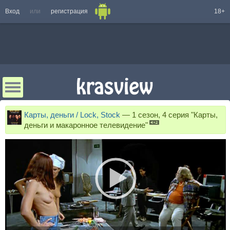
Вход
или
регистрация
18+
Карты, деньги / Lock, Stock
—
1 сезон, 4 серия "Карты,
деньги и макаронное телевидение"