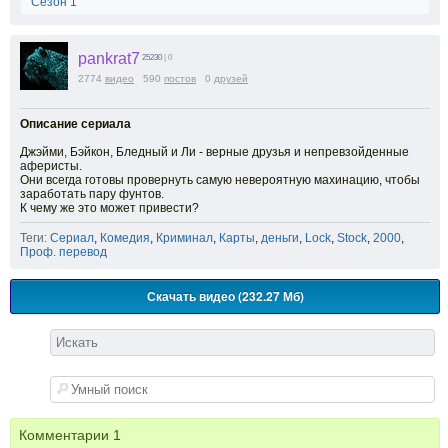
Сезон 1
pankrat7
25230
| 0
2774
видео
590
постов
0
друзей
Описание сериала
Джэйми, Бэйкон, Бледный и Ли - верные друзья и непревзойденные
аферисты.
Они всегда готовы провернуть самую невероятную махинацию, чтобы
заработать пару фунтов.
К чему же это может привести?
Теги:
Сериал
,
Комедия
,
Криминал
,
Карты
,
деньги
,
Lock
,
Stock
,
2000
,
Проф. перевод
Скачать видео (232.27 Мб)
Комментарии
1