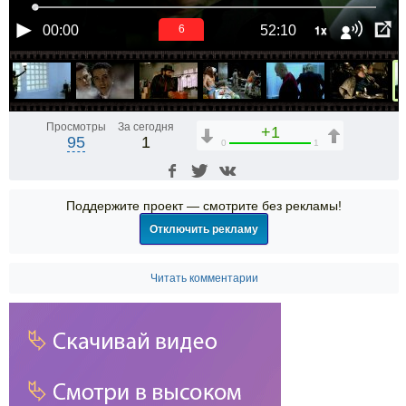
1x
00:00
52:10
6
Просмотры
За сегодня
+1
95
1
0
1
Поддержите проект — смотрите без рекламы!
Отключить рекламу
Читать комментарии