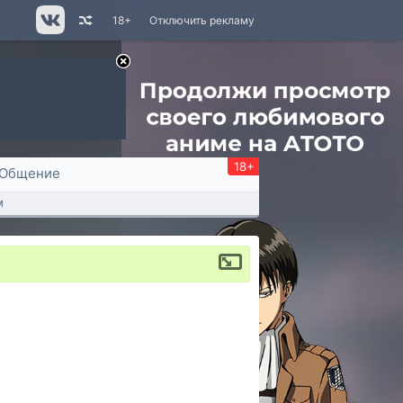
18+
Отключить рекламу
18+
Общение
м