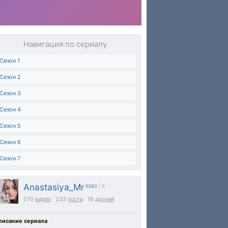
Навигация по сериалу
Сезон 1
Сезон 2
Сезон 3
Сезон 4
Сезон 5
Сезон 6
Сезон 7
Anastasiya_Mr
5380
| 0
570
видео
233
поста
16
друзей
писание сериала