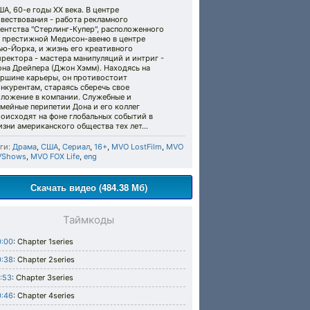
А, 60-е годы ХХ века. В центре
вествования - работа рекламного
ентства "Стерлинг-Купер", расположенного
а престижной Медисон-авеню в центре
ю-Йорка, и жизнь его креативного
ректора - мастера манипуляций и интриг -
она Дрейпера (Джон Хэмм). Находясь на
ершине карьеры, он противостоит
нкурентам, стараясь сберечь своe
оложение в компании. Служебные и
мейные перипетии Дона и его коллег
оисходят на фоне глобальных событий в
изни американского общества тех лет…
ги:
Драма
,
США
,
Сериал
,
16+
,
MVO LostFilm
,
MVO
VShows
,
MVO FOX Life
,
eng
Скачать видео (484.38 Мб)
Таймкоды
0:00
: Chapter 1series
0:38
: Chapter 2series
:53
: Chapter 3series
0:46
: Chapter 4series