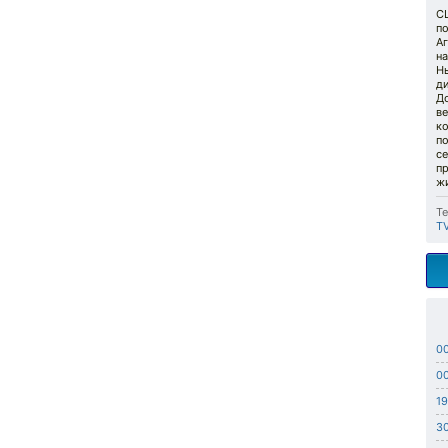
СШ
по
Аг
н
Нь
ди
Д
в
ко
п
се
пр
ж
Те
T
0
0
19
3