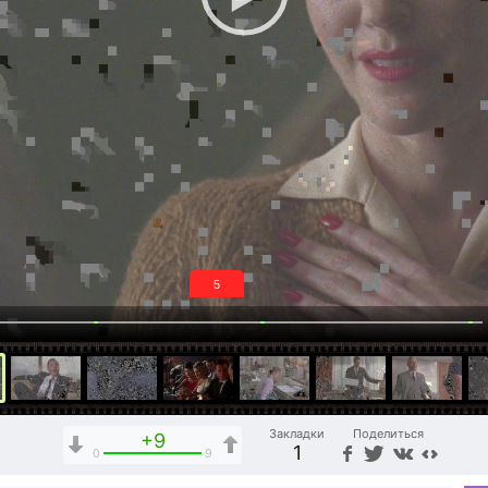
4
Закладки
Поделиться
+9
1
0
9