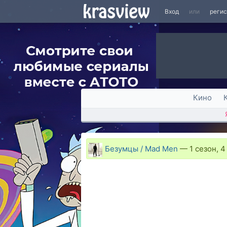
Вход
или
реги
Кино
Безумцы / Mad Men
—
1 сезон, 4