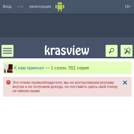
Вход
или
регистрация
18+
К нам приехал
—
1 сезон, 551 серия
Это плеер правообладателя, мы не контролируем рекламу
внутри и не получаем дохода, но поставить здесь свой плеер
не имеем права