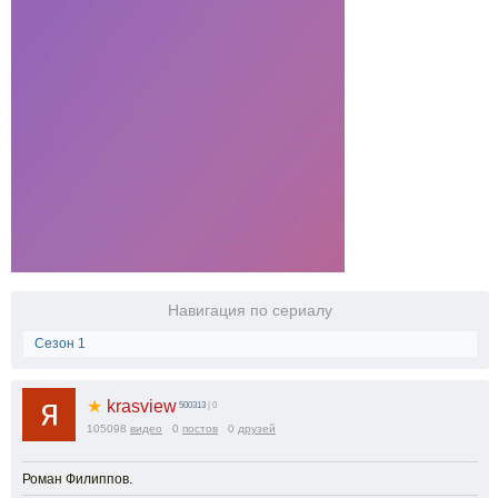
Навигация по сериалу
Сезон 1
★
krasview
500313
| 0
105098
видео
0
постов
0
друзей
Роман Филиппов.