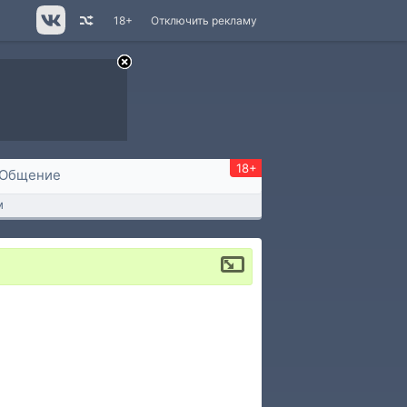
18+
Отключить рекламу
18+
Общение
м