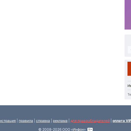
И
Те
истрация
|
правила
|
справка
|
реклама
|
для правообладателей
|
оплата VI
© 2008-2026 ООО «
Инфон
»