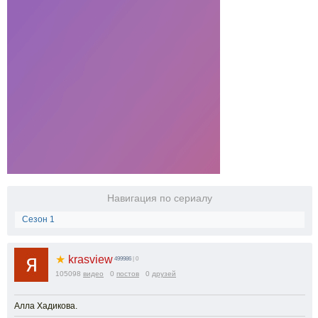
Навигация по сериалу
Сезон 1
★
krasview
499986
| 0
105098
видео
0
постов
0
друзей
Алла Хадикова.