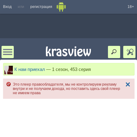
Вход
или
регистрация
18+
К нам приехал
—
1 сезон, 453 серия
Это плеер правообладателя, мы не контролируем рекламу
внутри и не получаем дохода, но поставить здесь свой плеер
не имеем права