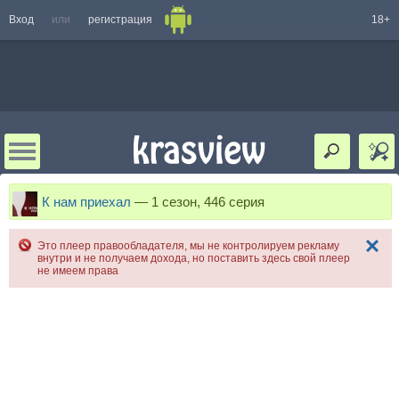
Вход
или
регистрация
18+
К нам приехал
—
1 сезон, 446 серия
Это плеер правообладателя, мы не контролируем рекламу
внутри и не получаем дохода, но поставить здесь свой плеер
не имеем права