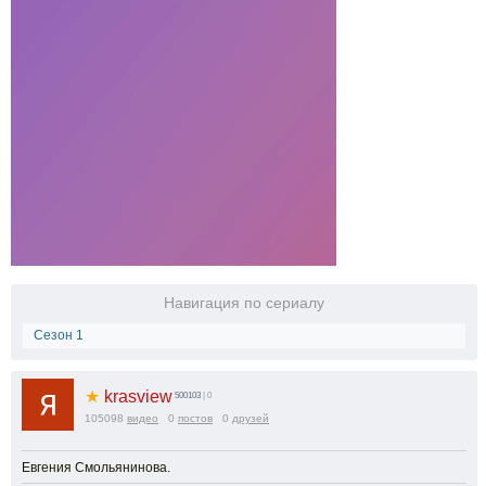
Навигация по сериалу
Сезон 1
★
krasview
500103
| 0
105098
видео
0
постов
0
друзей
Евгения Смольянинова.