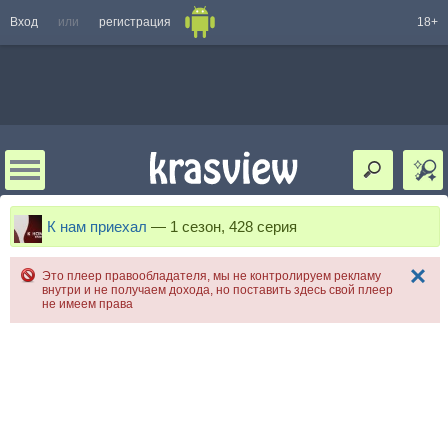
Вход
или
регистрация
18+
К нам приехал
—
1 сезон, 428 серия
Это плеер правообладателя, мы не контролируем рекламу
внутри и не получаем дохода, но поставить здесь свой плеер
не имеем права