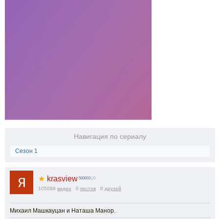
Навигация по сериалу
Сезон 1
★
krasview
500003
| 0
105098
видео
0
постов
0
друзей
Михаил Машкауцан и Наташа Манор.