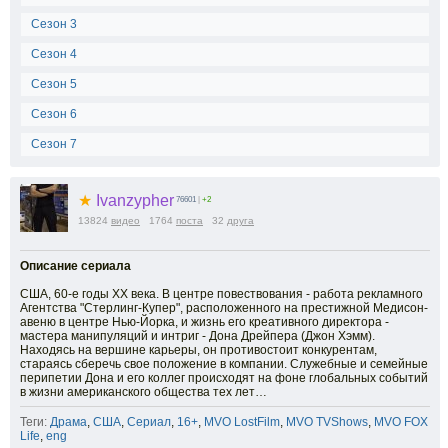
Сезон 3
Сезон 4
Сезон 5
Сезон 6
Сезон 7
★
Ivanzypher
76601
|
+2
13824
видео
1764
поста
32
друга
Описание сериала
США, 60-е годы ХХ века. В центре повествования - работа рекламного
Агентства "Стерлинг-Купер", расположенного на престижной Медисон-
авеню в центре Нью-Йорка, и жизнь его креативного директора -
мастера манипуляций и интриг - Дона Дрейпера (Джон Хэмм).
Находясь на вершине карьеры, он противостоит конкурентам,
стараясь сберечь своe положение в компании. Служебные и семейные
перипетии Дона и его коллег происходят на фоне глобальных событий
в жизни американского общества тех лет…
Теги:
Драма
,
США
,
Сериал
,
16+
,
MVO LostFilm
,
MVO TVShows
,
MVO FOX
Life
,
eng