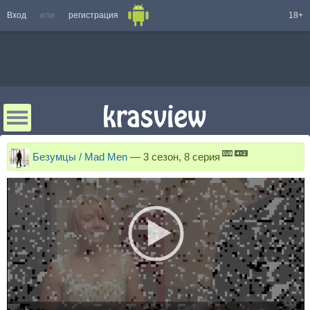
Вход
или
регистрация
18+
Безумцы / Mad Men
—
3 сезон, 8 серия