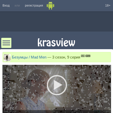
Вход
или
регистрация
18+
Безумцы / Mad Men
—
3 сезон, 9 серия