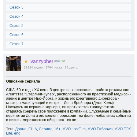
Сезон 3
Сезон 4
Сезон 5
Сезон 6
Сезон 7
★
Ivanzypher
76567
|
+2
13824
видео
1764
поста
32
друга
Описание сериала
США, 60-е годы ХХ века. В центре повествования - работа рекламного
Агентства "Стерлинг-Купер", расположенного на престижной Медисон-
авеню в центре Нью-Йорка, и жизнь его креативного директора -
мастера манипуляций и интриг - Дона Дрейпера (Джон Хэмм).
Находясь на вершине карьеры, он противостоит конкурентам,
стараясь сберечь своe положение в компании. Служебные и семейные
перипетии Дона и его коллег происходят на фоне глобальных событий
в жизни американского общества тех лет…
Теги:
Драма
,
США
,
Сериал
,
16+
,
MVO LostFilm
,
MVO TVShows
,
MVO FOX
Life
,
eng