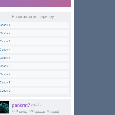
Навигация по сериалу
Сезон 1
Сезон 2
Сезон 3
Сезон 4
Сезон 5
Сезон 6
Сезон 7
Сезон 8
Сезон 9
pankrat7
25227
| 0
2774
видео
590
постов
0
друзей