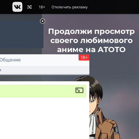
18+
Отключить рекламу
18+
Общение
м