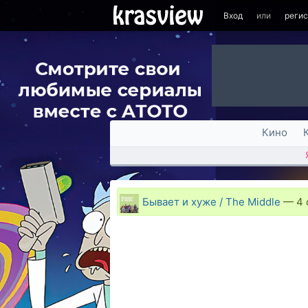
Вход
или
реги
Кино
Бывает и хуже / The Middle
—
4 