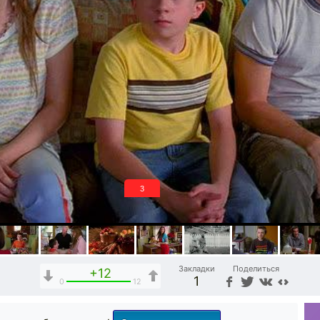
2
Закладки
Поделиться
+12
1
0
12