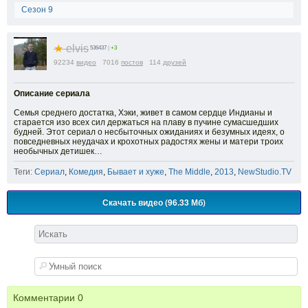
Сезон 9
★
elvis
536437
|
+3
92234
видео
7016
постов
114
друзей
Описание сериала
Семья среднего достатка, Хэки, живет в самом сердце Индианы и
старается изо всех сил держаться на плаву в пучине сумасшедших
будней. Этот сериал о несбыточных ожиданиях и безумных идеях, о
повседневных неудачах и крохотных радостях жены и матери троих
необычных детишек…
Теги:
Сериал
,
Комедия
,
Бывает и хуже
,
The Middle
,
2013
,
NewStudio.TV
Скачать видео (96.33 Мб)
Комментарии
0