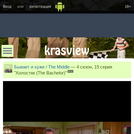
Вход
или
регистрация
18+
Бывает и хуже / The Middle
—
4 сезон, 19 серия
"Холостяк (The Bachelor)"