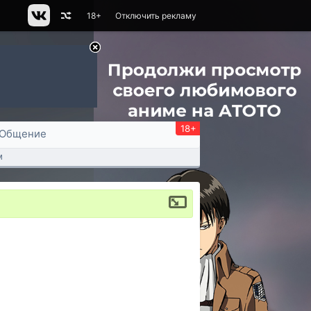
18+
Отключить рекламу
18+
Общение
м