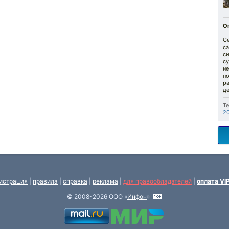
О
Се
са
си
с
н
п
р
д
Те
2
истрация
|
правила
|
справка
|
реклама
|
для правообладателей
|
оплата VI
© 2008-2026 ООО «
Инфон
»