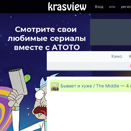
Вход
или
реги
Кино
Бывает и хуже / The Middle
—
4 