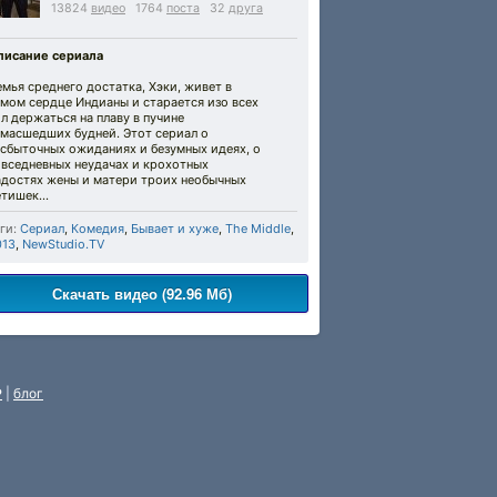
13824
видео
1764
поста
32
друга
писание сериала
мья среднего достатка, Хэки, живет в
мом сердце Индианы и старается изо всех
л держаться на плаву в пучине
умасшедших будней. Этот сериал о
есбыточных ожиданиях и безумных идеях, о
овседневных неудачах и крохотных
адостях жены и матери троих необычных
етишек…
ги:
Сериал
,
Комедия
,
Бывает и хуже
,
The Middle
,
013
,
NewStudio.TV
Скачать видео (92.96 Мб)
P
|
блог