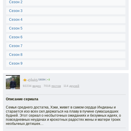
Сезон 2
Сезон 3
Сезон 4
Сезон 5
Сезон 6
Сезон 7
Сезон 8
Сезон 9
★
elvis
536394
|
+3
92234
видео
7016
постов
114
друзей
Описание сериала
Семья среднего достатка, Хэки, живет в самом сердце Индианы и
старается изо всех сил держаться на плаву в пучине сумасшедших
будней. Этот сериал о несбыточных ожиданиях и безумных идеях, о
повседневных неудачах и крохотных радостях жены и матери троих
необычных детишек…