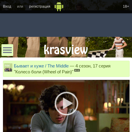
Вход
или
регистрация
18+
Бывает и хуже / The Middle
—
4 сезон, 17 серия
"Колесо боли (Wheel of Pain)"