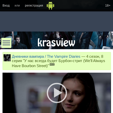
Вход
или
регистрация
18+
Дневники вампира / The Vampire Diaries
—
4 сезон, 8
серия "У нас всегда будет Бурбон-стрит (We'll Always
Have Bourbon Street)"