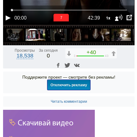
1x
00:00
42:39
6
Просмотры
За сегодня
+40
18,538
0
3
43
Поддержите проект — смотрите без рекламы!
Отключить рекламу
Читать комментарии