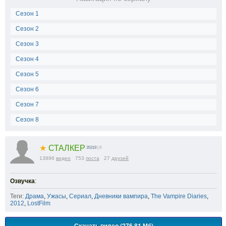
Сезон 1
Сезон 2
Сезон 3
Сезон 4
Сезон 5
Сезон 6
Сезон 7
Сезон 8
★
СТАЛКЕР
35319
| 0
13896
видео
753
поста
27
друзей
Озвучка
:
Теги:
Драма
,
Ужасы
,
Сериал
,
Дневники вампира
,
The Vampire Diaries
,
2012
,
LostFilm
Скачать видео (276.81 Мб)