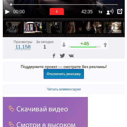
1x
00:00
42:35
6
Просмотры
За сегодня
+46
11,158
1
1
47
Поддержите проект — смотрите без рекламы!
Отключить рекламу
Читать комментарии