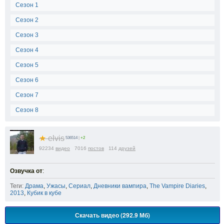
Сезон 1
Сезон 2
Сезон 3
Сезон 4
Сезон 5
Сезон 6
Сезон 7
Сезон 8
★
elvis
536514
|
+2
92234
видео
7016
постов
114
друзей
Озвучка от
:
Теги:
Драма
,
Ужасы
,
Сериал
,
Дневники вампира
,
The Vampire Diaries
,
2013
,
Кубик в кубе
Скачать видео (292.9 Мб)