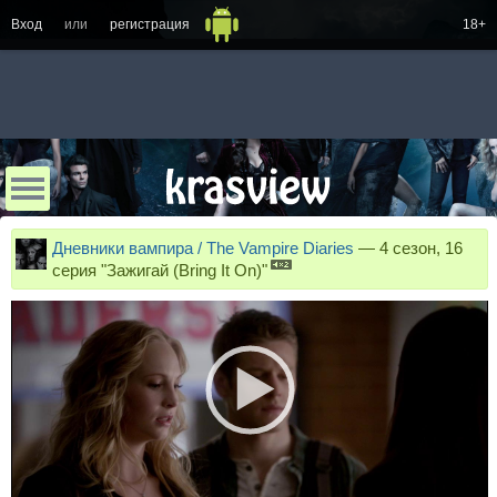
Вход
или
регистрация
18+
Дневники вампира / The Vampire Diaries
—
4 сезон, 16
серия "Зажигай (Bring It On)"