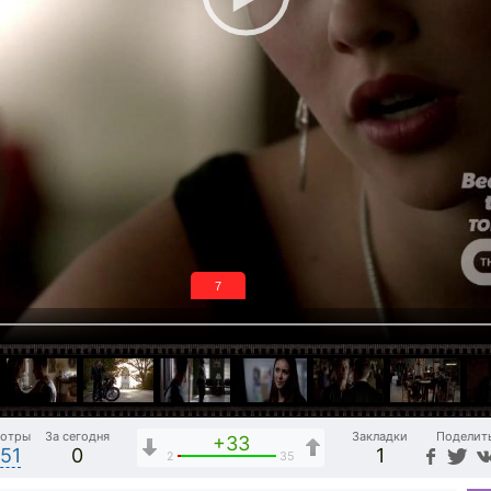
6
отры
За сегодня
Закладки
Поделит
+33
151
0
1
2
35