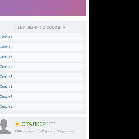
Навигация по сериалу
Сезон 1
Сезон 2
Сезон 3
Сезон 4
Сезон 5
Сезон 6
Сезон 7
Сезон 8
★
СТАЛКЕР
35317
| 0
13896
видео
753
поста
27
друзей