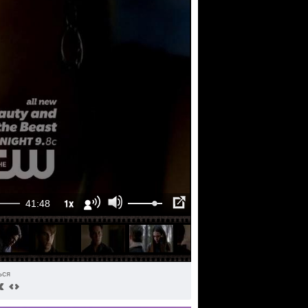
1x
41:48
ься