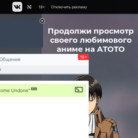
18+
Отключить рекламу
18+
Общение
м
 Come Undone"