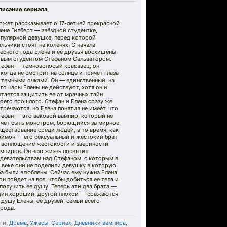
писание сериала
южет рассказывает о 17-летней прекрасной
ене Гилберт — звёздной студентке,
опулярной девушке, перед которой
льчики стоят на коленях. С начала
ебного года Елена и её друзья восхищены
овым студентом Стефаном Сальватором.
тефан — темноволосый красавец, он
когда не смотрит на солнце и прячет глаза
 темными очками. Он — единственный, на
го чары Елены не действуют, хотя он и
тается защитить ее от мрачных тайн
оего прошлого. Стефан и Елена сразу же
тречаются, но Елена понятия не имеет, что
тефан — это вековой вампир, который не
очет быть монстром, борющийся за мирное
ществование среди людей, в то время, как
эймон — его сексуальный и жестокий брат
 воплощение жестокости и звериности
мпиров. Он всю жизнь посвятил
девательствам над Стефаном, с которым в
 веке они не поделили девушку в которую
а были влюблены. Сейчас ему нужна Елена
он пойдет на все, чтобы добиться ее тела и
получить ее душу. Теперь эти два брата —
дин хороший, другой плохой — сражаются
 душу Елены, её друзей, семьи всего
рода.
ги:
Драма
,
Ужасы
,
Сериал
,
Дневники вампира
,