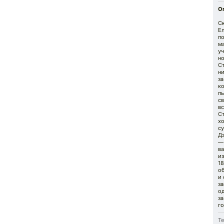
О
С
Ел
п
ма
уч
н
С
ни
за
ко
пы
св
вс
С
х
су
Д
—
ва
из
18
об
и 
за
о
за
го
Те