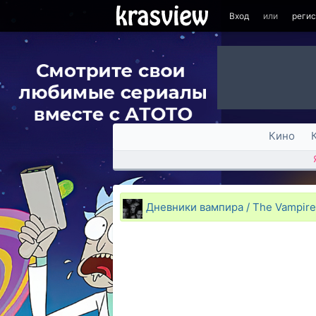
Вход
или
реги
Кино
Дневники вампира / The Vampire 